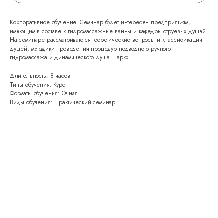
Корпоративное обучение! Семинар будет интересен предприятиям,
имеющим в составе к гидромассажные ванны и кафедры струевых душей.
На семинаре рассматриваются теоретические вопросы и классификации
душей, методики проведения процедур подводного ручного
гидромассажа и динамического душа Шарко.
Длительность: 8 часов
Типы обучения: Курс
Форматы обучения: Очная
Виды обучения: Практический семинар